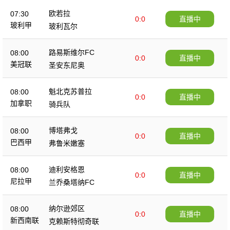
欧若拉
07:30
0:0
直播中
玻利甲
玻利瓦尔
路易斯维尔FC
08:00
0:0
直播中
美冠联
圣安东尼奥
魁北克苏普拉
08:00
0:0
直播中
加拿职
骑兵队
博塔弗戈
08:00
0:0
直播中
巴西甲
弗鲁米嫩塞
迪利安格恩
08:00
0:0
直播中
尼拉甲
兰乔桑塔纳FC
纳尔逊郊区
08:00
0:0
直播中
新西南联
克赖斯特彻奇联