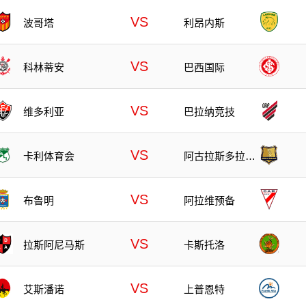
VS
波哥塔
利昂内斯
VS
科林蒂安
巴西国际
VS
维多利亚
巴拉纳竞技
VS
卡利体育会
阿古拉斯多拉达
斯
VS
布鲁明
阿拉维预备
VS
拉斯阿尼马斯
卡斯托洛
VS
艾斯潘诺
上普恩特