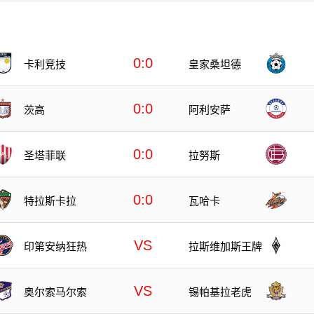
0:0
卡利竞技
皇家桑坦德
0:0
茨高
阿利安萨
0:0
圣塔菲联
拉努斯
0:0
特拉斯卡拉
瓦哈卡
VS
印第安纳狂热
拉斯维加斯王牌
VS
奥尔索马尔索
锡帕基拉老虎