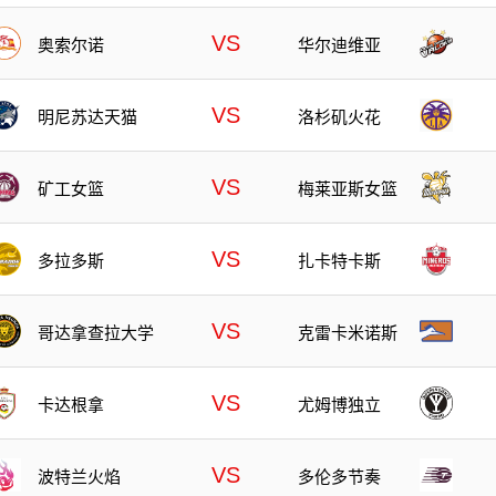
VS
奥索尔诺
华尔迪维亚
VS
明尼苏达天猫
洛杉矶火花
VS
矿工女篮
梅莱亚斯女篮
VS
多拉多斯
扎卡特卡斯
VS
哥达拿查拉大学
克雷卡米诺斯
VS
卡达根拿
尤姆博独立
VS
波特兰火焰
多伦多节奏