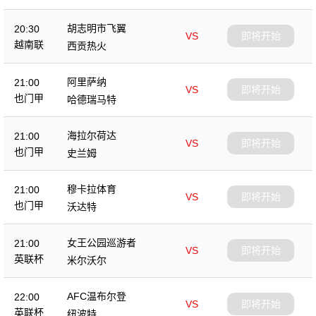
胡志明市飞翼
20:30
VS
即将开始
越南联
西贡热火
阿里萨纳
21:00
VS
即将开始
也门甲
哈德瑞马特
海拉尔荷达
21:00
VS
即将开始
也门甲
史兰姆
穆卡拉体育
21:00
VS
即将开始
也门甲
沃达特
女王公园巡游者
21:00
VS
即将开始
英联杯
米尔沃尔
AFC温布尔登
22:00
VS
即将开始
英联杯
纽波特