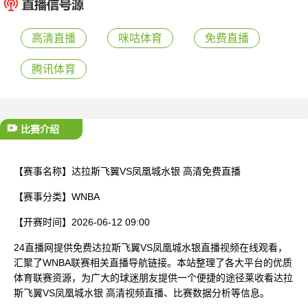
已结束
高清直播
咪咕体育
免费直播
腾讯体育
比赛介绍
【赛事名称】
达拉斯飞翼VS凤凰城水银 高清免费直播
【赛事分类】
WNBA
【开赛时间】
2026-06-12 09:00
24直播网提供免费达拉斯飞翼VS凤凰城水银直播视频在线观看，
汇聚了WNBA联赛相关直播导航链接。本站整理了各大平台的优质
体育联赛资源，为广大的球迷朋友提供一个便捷的途径莱收看达拉
斯飞翼VS凤凰城水银 高清视频直播、比赛数据分析等信息。