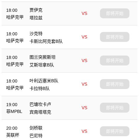
贾伊克
18:00
VS
即将开始
哈萨克甲
塔拉兹
沙克特
18:00
VS
即将开始
哈萨克甲
卡斯比阿克套B队
图兰突厥斯坦
18:00
VS
即将开始
哈萨克甲
艾斯坦拿B队
叶利迈塞米B队
18:00
VS
即将开始
哈萨克甲
卡拉特B队
巴塘坎卡卢
19:00
VS
即将开始
菲MPBL
宾南塔塔克
剑桥联
20:00
VS
即将开始
英联杯
巴尼特