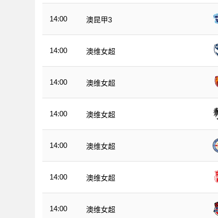
14:00
澳昆甲3
14:00
澳维女超
14:00
澳维女超
14:00
澳维女超
14:00
澳维女超
14:00
澳维女超
14:00
澳维女超