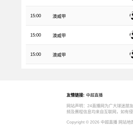
15:00
澳威甲
15:00
澳威甲
15:00
澳威甲
友情链接:
中超直播
网站声明：24直播网为广大球迷朋
频及赛程信息均来自互联网，如有侵
Copyright © 2026 中超直播
网站地