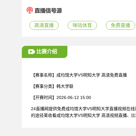
高清直播
咪咕体育
免费直播
比赛介绍
【赛事名称】
成均馆大学VS明知大学 高清免费直播
【赛事分类】
韩大学联
【开赛时间】
2026-06-12 15:00
24直播网提供免费成均馆大学VS明知大学直播视频在
的途径莱收看成均馆大学VS明知大学 高清视频直播、