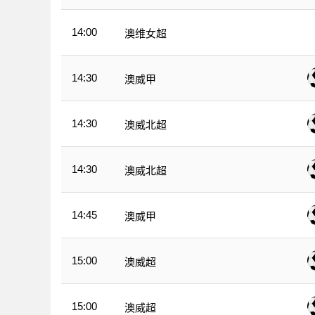
14:00
澳维女超
14:30
澳威甲
14:30
澳威北超
14:30
澳威北超
14:45
澳威甲
15:00
澳威超
15:00
澳威超