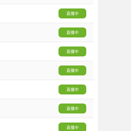
直播中
直播中
直播中
直播中
直播中
直播中
直播中