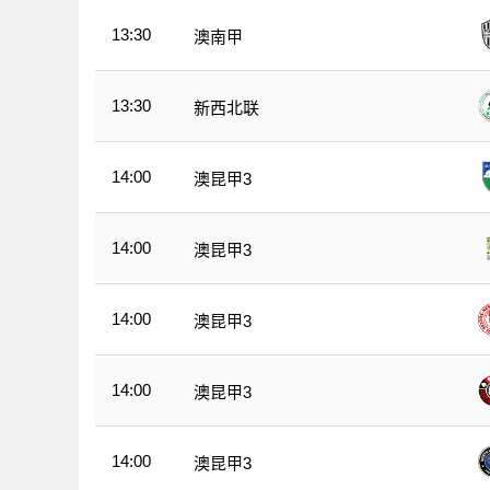
13:30
澳南甲
13:30
新西北联
14:00
澳昆甲3
14:00
澳昆甲3
14:00
澳昆甲3
14:00
澳昆甲3
14:00
澳昆甲3