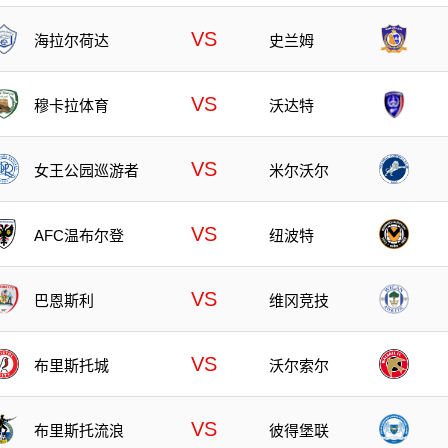
VS
海拉尔荷达
史兰姆
VS
沃达特
穆卡拉体育
VS
女王公园巡游者
米尔沃尔
VS
AFC温布尔登
纽波特
VS
巴恩斯利
维冈竞技
VS
布里斯托城
沃尔索尔
VS
布里斯托流浪
彼得堡联