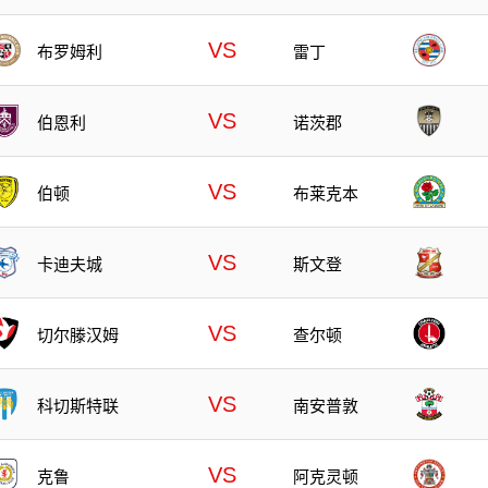
VS
布罗姆利
雷丁
VS
伯恩利
诺茨郡
VS
伯顿
布莱克本
VS
卡迪夫城
斯文登
VS
切尔滕汉姆
查尔顿
VS
科切斯特联
南安普敦
VS
克鲁
阿克灵顿