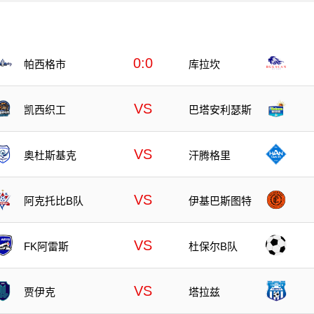
0:0
帕西格市
库拉坎
VS
凯西织工
巴塔安利瑟斯
VS
奥杜斯基克
汗腾格里
VS
阿克托比B队
伊基巴斯图特
VS
FK阿雷斯
杜保尔B队
VS
贾伊克
塔拉兹