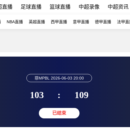
超直播
足球直播
篮球直播
中超录像
中超资讯
播
NBA直播
英超直播
西甲直播
意甲直播
德甲直播
法甲直
菲MPBL
2026-06-03 20:00
103
:
109
已结束