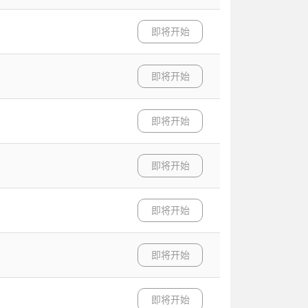
即将开始
即将开始
即将开始
即将开始
即将开始
即将开始
即将开始