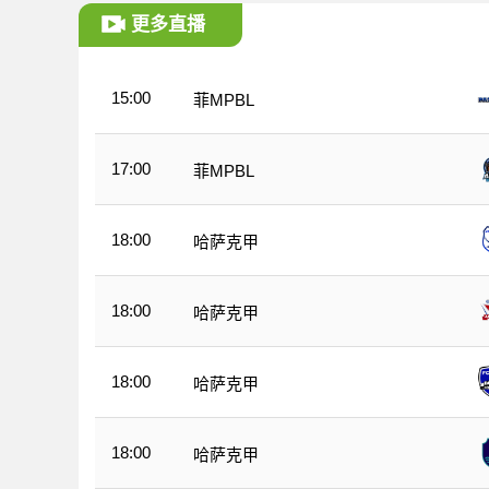
更多直播
15:00
菲MPBL
17:00
菲MPBL
18:00
哈萨克甲
18:00
哈萨克甲
18:00
哈萨克甲
18:00
哈萨克甲