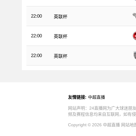
22:00
英联杯
22:00
英联杯
22:00
英联杯
友情链接:
中超直播
网站声明：24直播网为广大球迷朋
频及赛程信息均来自互联网，如有侵
Copyright © 2026 中超直播
网站地