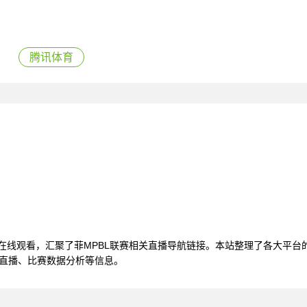
腾讯体育
频在线观看，汇聚了菲MPBL联赛相关直播导航链接。本站整理了各大平
频直播、比赛数据分析等信息。