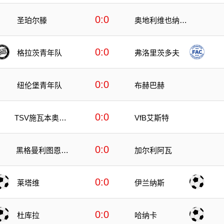
0:0
圣珀尔滕
奥地利维也纳青
年队
0:0
格拉茨青年队
弗洛里茨多夫
0:0
纽伦堡青年队
布赫巴赫
0:0
TSV施瓦本奥格
VfB艾斯特
斯堡
0:0
黑格曼利图恩B
加尔利阿瓦
队
0:0
莱塔维
伊兰纳斯
0:0
杜库拉
哈纳卡