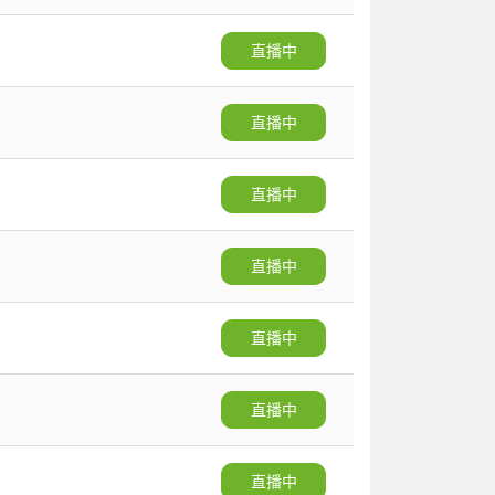
直播中
直播中
直播中
直播中
直播中
直播中
直播中