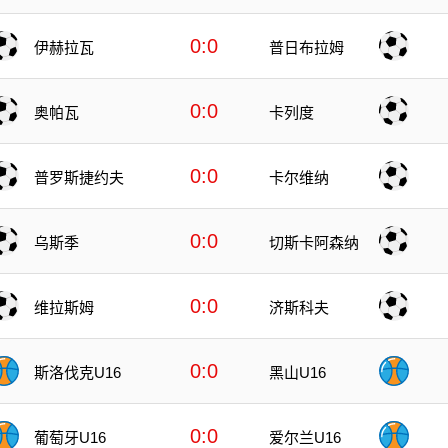
0:0
伊赫拉瓦
普日布拉姆
0:0
奥帕瓦
卡列度
0:0
普罗斯捷约夫
卡尔维纳
0:0
乌斯季
切斯卡阿森纳
0:0
维拉斯姆
济斯科夫
0:0
斯洛伐克U16
黑山U16
0:0
葡萄牙U16
爱尔兰U16