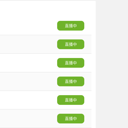
直播中
直播中
直播中
直播中
直播中
直播中