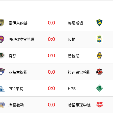
0:0
塞伊奈约基
格尼斯坦
0:0
PEPO拉宾兰塔
迈帕
0:0
奇芬
普拉尼
0:0
亚特兰提斯
拉迪恩雷帕斯
0:0
PPJ学院
HPS
0:0
库雷撒勒
哈留足球学院