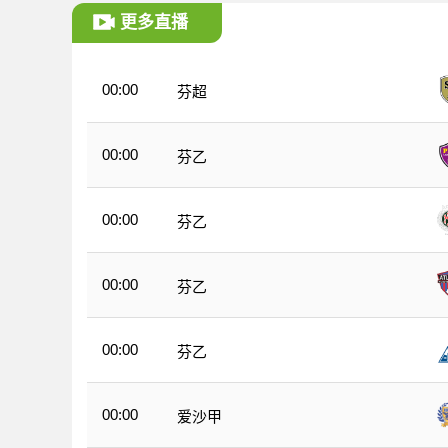
更多直播
00:00
芬超
00:00
芬乙
00:00
芬乙
00:00
芬乙
00:00
芬乙
00:00
爱沙甲