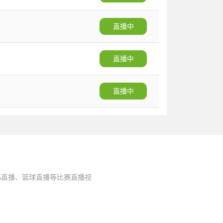
直播中
直播中
直播中
A直播、篮球直播等比赛直播视