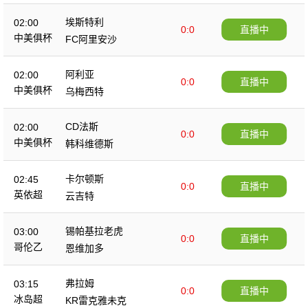
埃斯特利
02:00
0:0
直播中
中美俱杯
FC阿里安沙
阿利亚
02:00
0:0
直播中
中美俱杯
乌梅西特
CD法斯
02:00
0:0
直播中
中美俱杯
韩科维德斯
卡尔顿斯
02:45
0:0
直播中
英依超
云吉特
锡帕基拉老虎
03:00
0:0
直播中
哥伦乙
恩维加多
弗拉姆
03:15
0:0
直播中
冰岛超
KR雷克雅未克