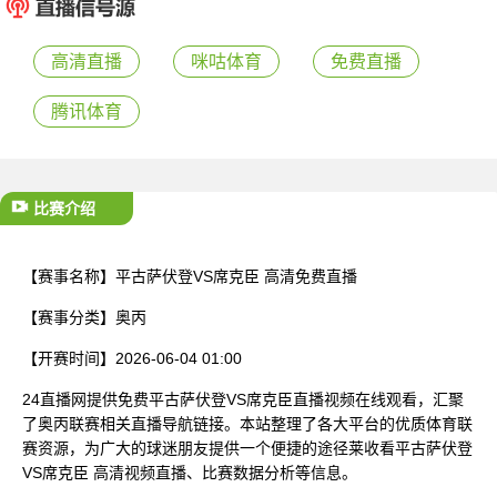
已结束
高清直播
咪咕体育
免费直播
腾讯体育
比赛介绍
【赛事名称】
平古萨伏登VS席克臣 高清免费直播
【赛事分类】
奥丙
【开赛时间】
2026-06-04 01:00
24直播网提供免费平古萨伏登VS席克臣直播视频在线观看，汇聚
了奥丙联赛相关直播导航链接。本站整理了各大平台的优质体育联
赛资源，为广大的球迷朋友提供一个便捷的途径莱收看平古萨伏登
VS席克臣 高清视频直播、比赛数据分析等信息。