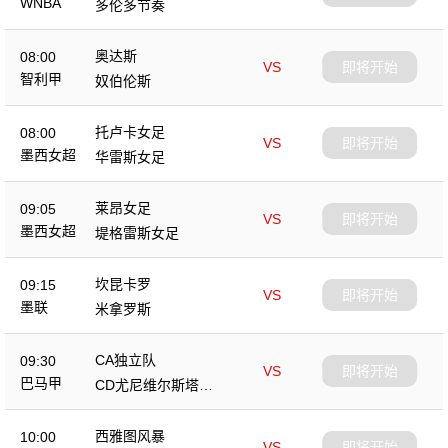
WNBA
多伦多节奏
奥达斯
08:00
VS
即将开始
智利甲
奴伯伦斯
托卢卡女足
08:00
VS
即将开始
墨西女超
华雷斯女足
莱昂女足
09:05
VS
即将开始
墨西女超
堤格雷斯女足
坎昆卡罗
09:15
VS
即将开始
墨联
米拿罗斯
CA独立队
09:30
VS
即将开始
巴马甲
CD尤尼维尔斯塔里
奥
西雅图风暴
10:00
VS
即将开始