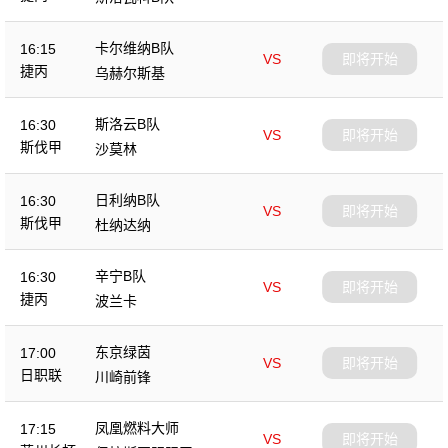
卡尔维纳B队
16:15
VS
即将开始
捷丙
乌赫尔斯基
斯洛云B队
16:30
VS
即将开始
斯伐甲
沙莫林
日利纳B队
16:30
VS
即将开始
斯伐甲
杜纳达纳
辛宁B队
16:30
VS
即将开始
捷丙
波兰卡
东京绿茵
17:00
VS
即将开始
日职联
川崎前锋
凤凰燃料大师
17:15
VS
即将开始