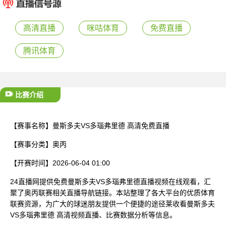
已结束
高清直播
咪咕体育
免费直播
腾讯体育
比赛介绍
【赛事名称】
曼斯多夫VS多瑙弗里德 高清免费直播
【赛事分类】
奥丙
【开赛时间】
2026-06-04 01:00
24直播网提供免费曼斯多夫VS多瑙弗里德直播视频在线观看，汇
聚了奥丙联赛相关直播导航链接。本站整理了各大平台的优质体育
联赛资源，为广大的球迷朋友提供一个便捷的途径莱收看曼斯多夫
VS多瑙弗里德 高清视频直播、比赛数据分析等信息。