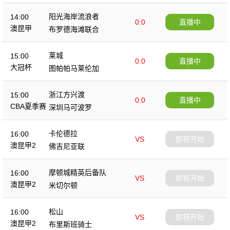
阳光海岸流浪者
14:00
0:0
直播中
澳昆甲
布罗德海滩联合
莱城
15:00
0:0
直播中
大冠杯
图帕帕马莱伦加
浙江方兴渡
15:00
0:0
直播中
CBA夏季赛
深圳马可波罗
卡伦德拉
16:00
VS
即将开始
澳昆甲2
佛吉尼亚联
摩顿城精英后备队
16:00
VS
即将开始
澳昆甲2
米切尔顿
松山
16:00
VS
即将开始
澳昆甲2
布里斯班骑士