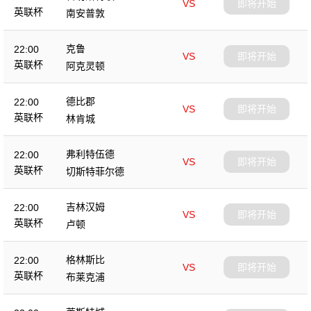
VS
即将开始
英联杯
南安普敦
克鲁
22:00
VS
即将开始
英联杯
阿克灵顿
德比郡
22:00
VS
即将开始
英联杯
林肯城
弗利特伍德
22:00
VS
即将开始
英联杯
切斯特菲尔德
吉林汉姆
22:00
VS
即将开始
英联杯
卢顿
格林斯比
22:00
VS
即将开始
英联杯
布莱克浦