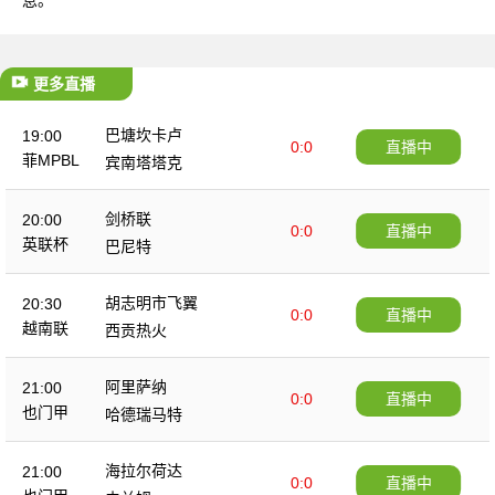
更多直播
巴塘坎卡卢
19:00
0:0
直播中
菲MPBL
宾南塔塔克
剑桥联
20:00
0:0
直播中
英联杯
巴尼特
胡志明市飞翼
20:30
0:0
直播中
越南联
西贡热火
阿里萨纳
21:00
0:0
直播中
也门甲
哈德瑞马特
海拉尔荷达
21:00
0:0
直播中