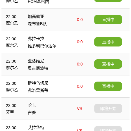
摩尔乙
FCM温格内
加高兹亚
22:00
0:0
直播中
摩尔乙
森布鲁B队
弗拉卡拉
22:00
0:0
直播中
摩尔乙
维多利巴尔达尔
亚洛维尼
22:00
0:0
直播中
摩尔乙
奥古斯波特
斯特乌切尼
22:00
0:0
直播中
摩尔乙
弗洛雷斯蒂
哈卡
23:00
VS
即将开始
芬甲
吉普
艾拉华特
23:00
VS
即将开始