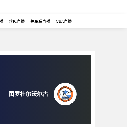
播
欧冠直播
美职联直播
CBA直播
图罗杜尔沃尔古