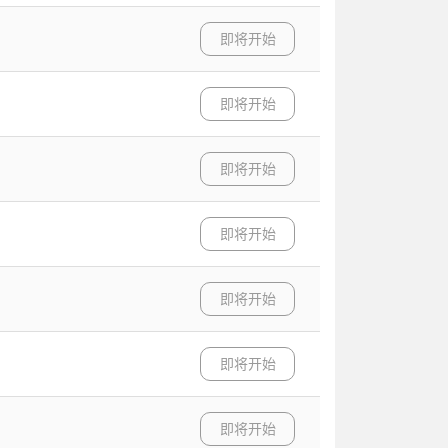
即将开始
即将开始
即将开始
即将开始
即将开始
即将开始
即将开始