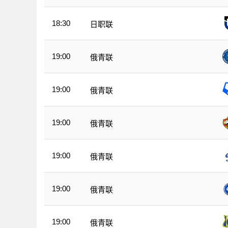
18:30
日职联
19:00
俄青联
19:00
俄青联
19:00
俄青联
19:00
俄青联
19:00
俄青联
19:00
俄青联