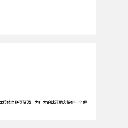
的优质体育联赛资源，为广大的球迷朋友提供一个便