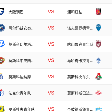
VS
大阪钢巴
浦和红钻
VS
阿尔玛兹安泰青
诺夫哥罗德青年
年队
队
VS
莫斯科切尔塔诺
喀山鲁宾青年队
沃青年队
VS
莫斯科中央陆军
马哈奇卡拉青年
青年队
队
VS
莫斯科迪纳摩青
莫斯科火车头青
年队
年队
VS
法克尔青年队
莫斯科斯巴达青
年队
VS
罗斯杜夫青年队
圣彼德斯堡青年