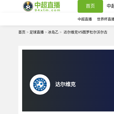
首页
中
中超直播
世界杯直
首页
>
足球直播
>
冰岛乙
>
达尔维克VS图罗杜尔沃尔古
达尔维克