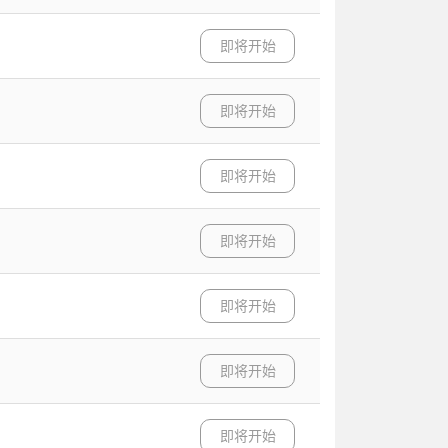
即将开始
即将开始
即将开始
即将开始
即将开始
即将开始
即将开始