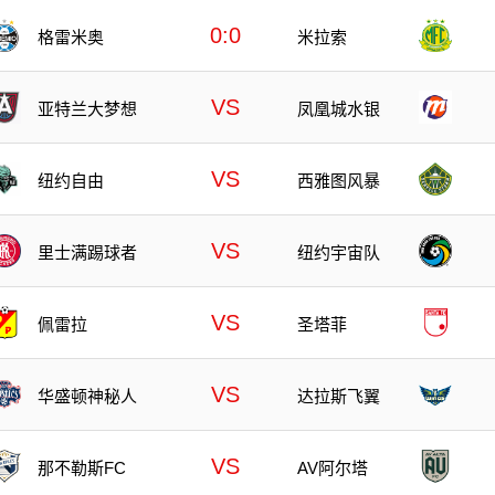
0:0
格雷米奥
米拉索
VS
亚特兰大梦想
凤凰城水银
VS
纽约自由
西雅图风暴
VS
里士满踢球者
纽约宇宙队
VS
佩雷拉
圣塔菲
VS
华盛顿神秘人
达拉斯飞翼
VS
那不勒斯FC
AV阿尔塔