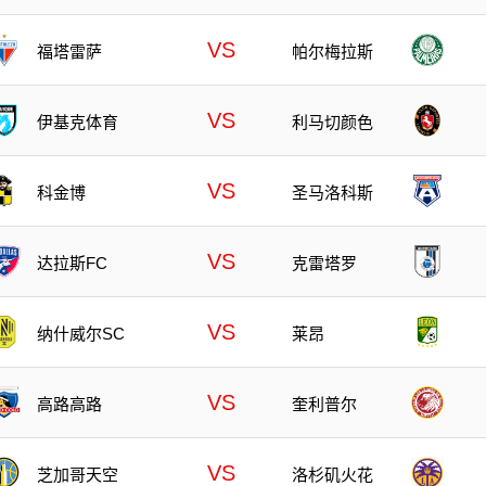
VS
福塔雷萨
帕尔梅拉斯
VS
伊基克体育
利马切颜色
VS
科金博
圣马洛科斯
VS
达拉斯FC
克雷塔罗
VS
纳什威尔SC
莱昂
VS
高路高路
奎利普尔
VS
芝加哥天空
洛杉矶火花