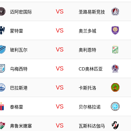
VS
迈阿密国际
圣路易斯竞技
VS
蒙特雷
奥兰多城
VS
玻利瓦尔
奥利恩特
VS
乌梅西特
CD奥林匹亚
VS
巴拉斯港
卡斯托洛
VS
泰格雷
贝尔格拉诺
VS
弗鲁米嫩塞
瓦斯科达伽马