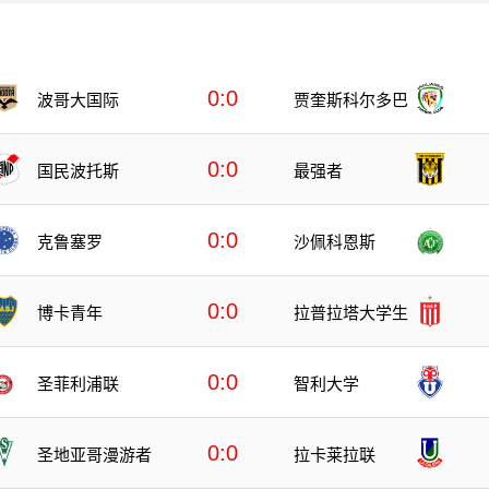
0:0
波哥大国际
贾奎斯科尔多巴
0:0
国民波托斯
最强者
0:0
克鲁塞罗
沙佩科恩斯
0:0
博卡青年
拉普拉塔大学生
0:0
圣菲利浦联
智利大学
0:0
圣地亚哥漫游者
拉卡莱拉联