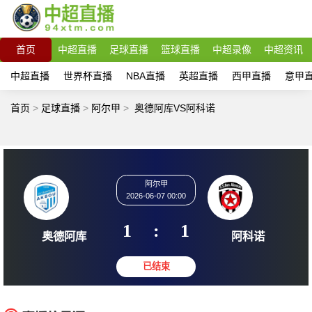
首页
中超直播
足球直播
篮球直播
中超录像
中超资讯
中超直播
世界杯直播
NBA直播
英超直播
西甲直播
意甲
首页
>
足球直播
>
阿尔甲
>
奥德阿库VS阿科诺
阿尔甲
2026-06-07 00:00
1
:
1
奥德阿库
阿科