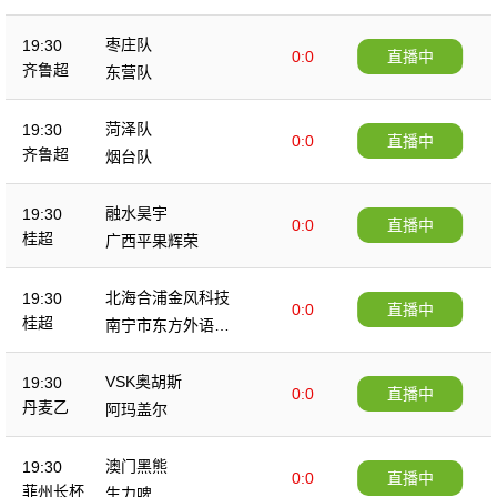
枣庄队
19:30
0:0
直播中
齐鲁超
东营队
菏泽队
19:30
0:0
直播中
齐鲁超
烟台队
融水昊宇
19:30
0:0
直播中
桂超
广西平果辉荣
北海合浦金风科技
19:30
0:0
直播中
桂超
南宁市东方外语高
级中学
VSK奥胡斯
19:30
0:0
直播中
丹麦乙
阿玛盖尔
澳门黑熊
19:30
0:0
直播中
菲州长杯
生力啤