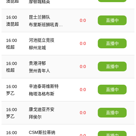
澳昆超
摩顿城精英
昆士兰狮队
16:00
0:0
直播中
澳昆超
布里斯班狮吼青年
队
河池挺立竞技
16:00
0:0
直播中
桂超
柳州龙城
贵港浔郁
16:00
0:0
直播中
桂超
贺州青年人
辛迪泰哥维斯特
16:00
0:0
直播中
罗乙
梅塔洛格布斯
康戈迪亚齐安
16:00
0:0
直播中
罗乙
拜侯尔
CSM斯拉蒂纳
16:00
0:0
直播中