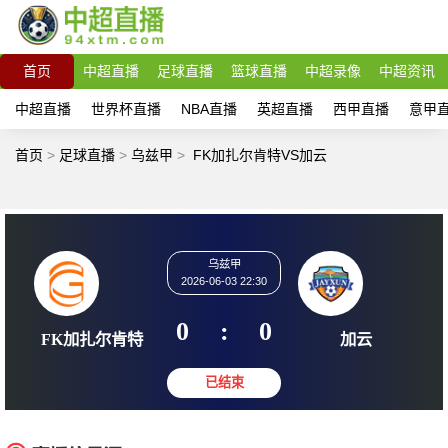
首页
中超直播
足球直播
篮球直播
中超录像
中超资讯
中超直播
世界杯直播
NBA直播
英超直播
西甲直播
意甲
首页
>
足球直播
>
乌兹甲
>
FK加扎尔肯特VS加云
乌兹甲
2026-06-03 22:30
0
:
0
FK加扎尔肯特
加