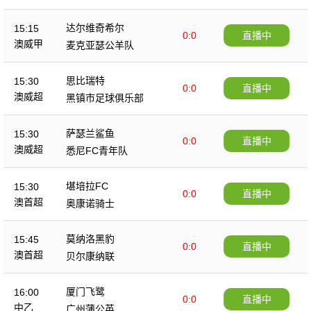
达尔维奇希尔
15:15
0:0
直播中
澳威甲
麦克亚瑟公羊队
思比瑞特
15:30
0:0
直播中
澳威超
黑镇市足球俱乐部
萨瑟兰鲨鱼
15:30
0:0
直播中
澳威超
悉尼FC青年队
堪培拉FC
15:30
0:0
直播中
澳首超
奥康诺骑士
莫纳洛黑豹
15:45
0:0
直播中
澳首超
贝尔康纳联
厦门飞鹭
16:00
0:0
直播中
中乙
广州蒲公英