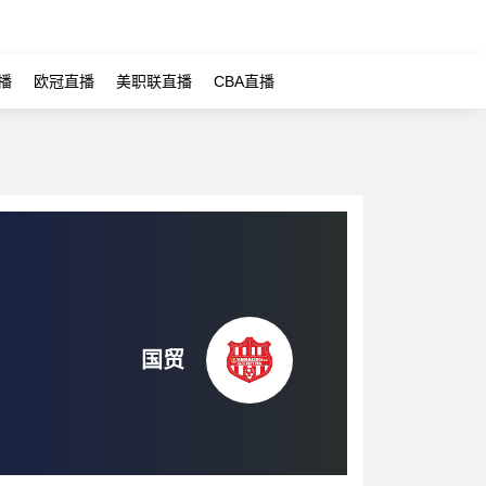
播
欧冠直播
美职联直播
CBA直播
国贸