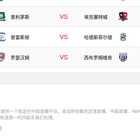
VS
普利茅斯
埃克塞特城
VS
普雷斯顿
哈德斯菲尔德
VS
罗瑟汉姆
西布罗姆维奇
友提供一个稳定的中超直播平台，本站所收集的足球直播、中超直播、NB
权请第一时间联系我们处理。
图