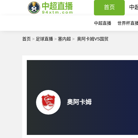
首页
中
中超直播
世界杯直
首页
>
足球直播
>
塞内超
>
奥阿卡姆VS国贸
奥阿卡姆