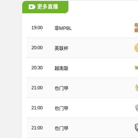
更多直播
19:00
菲MPBL
20:00
英联杯
20:30
越南联
21:00
也门甲
21:00
也门甲
21:00
也门甲