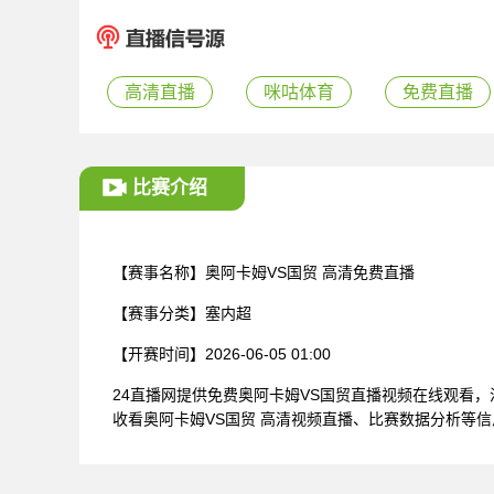
高清直播
咪咕体育
免费直播
比赛介绍
【赛事名称】
奥阿卡姆VS国贸 高清免费直播
【赛事分类】
塞内超
【开赛时间】
2026-06-05 01:00
24直播网提供免费奥阿卡姆VS国贸直播视频在线观看
收看奥阿卡姆VS国贸 高清视频直播、比赛数据分析等信