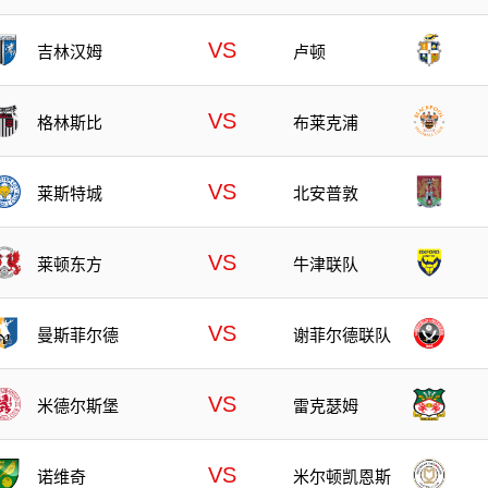
VS
吉林汉姆
卢顿
VS
格林斯比
布莱克浦
VS
莱斯特城
北安普敦
VS
莱顿东方
牛津联队
VS
曼斯菲尔德
谢菲尔德联队
VS
米德尔斯堡
雷克瑟姆
VS
诺维奇
米尔顿凯恩斯