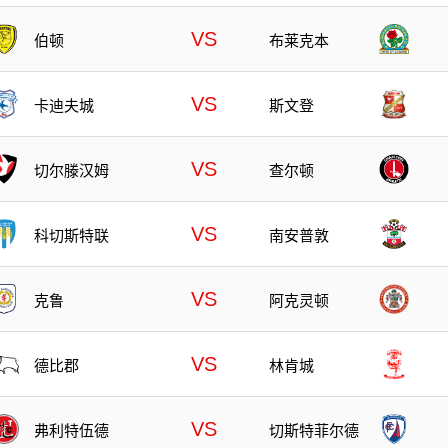
VS
伯顿
布莱克本
VS
卡迪夫城
斯文登
VS
切尔滕汉姆
查尔顿
VS
科切斯特联
南安普敦
VS
克鲁
阿克灵顿
VS
德比郡
林肯城
VS
弗利特伍德
切斯特菲尔德