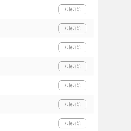
即将开始
即将开始
即将开始
即将开始
即将开始
即将开始
即将开始