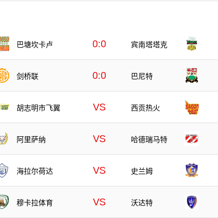
0:0
巴塘坎卡卢
宾南塔塔克
0:0
剑桥联
巴尼特
VS
胡志明市飞翼
西贡热火
VS
阿里萨纳
哈德瑞马特
VS
海拉尔荷达
史兰姆
VS
沃达特
穆卡拉体育