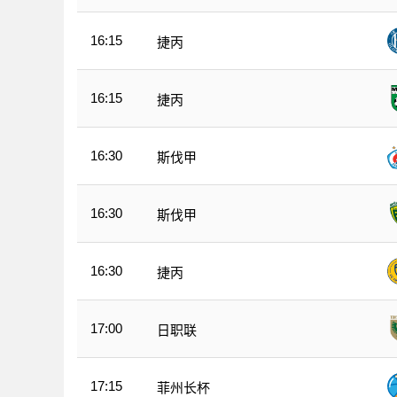
16:15
捷丙
16:15
捷丙
16:30
斯伐甲
16:30
斯伐甲
16:30
捷丙
17:00
日职联
17:15
菲州长杯