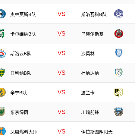
VS
奥林莫斯B队
斯洛瓦科B队
VS
卡尔维纳B队
乌赫尔斯基
VS
斯洛云B队
沙莫林
VS
日利纳B队
杜纳达纳
VS
辛宁B队
波兰卡
VS
东京绿茵
川崎前锋
VS
凤凰燃料大师
伊拉斯图阴阳天