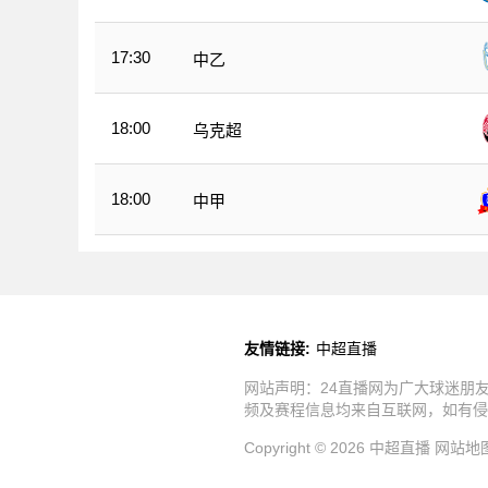
17:30
中乙
18:00
乌克超
18:00
中甲
友情链接:
中超直播
网站声明：24直播网为广大球迷朋
频及赛程信息均来自互联网，如有侵
Copyright © 2026 中超直播
网站地