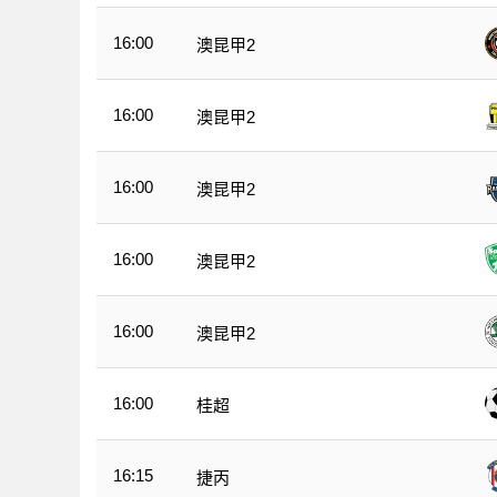
16:00
澳昆甲2
16:00
澳昆甲2
16:00
澳昆甲2
16:00
澳昆甲2
16:00
澳昆甲2
16:00
桂超
16:15
捷丙