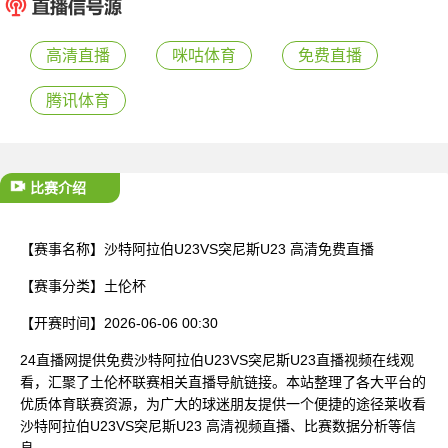
已结束
高清直播
咪咕体育
免费直播
腾讯体育
比赛介绍
【赛事名称】
沙特阿拉伯U23VS突尼斯U23 高清免费直播
【赛事分类】
土伦杯
【开赛时间】
2026-06-06 00:30
24直播网提供免费沙特阿拉伯U23VS突尼斯U23直播视频在线观
看，汇聚了土伦杯联赛相关直播导航链接。本站整理了各大平台的
优质体育联赛资源，为广大的球迷朋友提供一个便捷的途径莱收看
沙特阿拉伯U23VS突尼斯U23 高清视频直播、比赛数据分析等信
息。