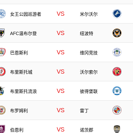
VS
女王公园巡游者
米尔沃尔
VS
AFC温布尔登
纽波特
VS
巴恩斯利
维冈竞技
VS
布里斯托城
沃尔索尔
VS
布里斯托流浪
彼得堡联
VS
布罗姆利
雷丁
VS
伯恩利
诺茨郡