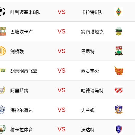
VS
叶利迈塞米B队
卡拉特B队
VS
巴塘坎卡卢
宾南塔塔克
VS
剑桥联
巴尼特
VS
胡志明市飞翼
西贡热火
VS
阿里萨纳
哈德瑞马特
VS
海拉尔荷达
史兰姆
VS
沃达特
穆卡拉体育