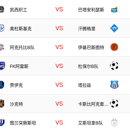
VS
凯西织工
巴塔安利瑟斯
VS
奥杜斯基克
汗腾格里
VS
阿克托比B队
伊基巴斯图特
VS
FK阿雷斯
杜保尔B队
VS
贾伊克
塔拉兹
VS
沙克特
卡斯比阿克套B
队
VS
图兰突厥斯坦
艾斯坦拿B队