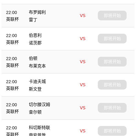
布罗姆利
22:00
VS
即将开始
英联杯
雷丁
伯恩利
22:00
VS
即将开始
英联杯
诺茨郡
伯顿
22:00
VS
即将开始
英联杯
布莱克本
卡迪夫城
22:00
VS
即将开始
英联杯
斯文登
切尔滕汉姆
22:00
VS
即将开始
英联杯
查尔顿
科切斯特联
22:00
VS
即将开始
英联杯
南安普敦