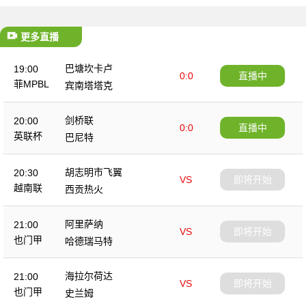
更多直播
巴塘坎卡卢
19:00
0:0
直播中
菲MPBL
宾南塔塔克
剑桥联
20:00
0:0
直播中
英联杯
巴尼特
胡志明市飞翼
20:30
VS
即将开始
越南联
西贡热火
阿里萨纳
21:00
VS
即将开始
也门甲
哈德瑞马特
海拉尔荷达
21:00
VS
即将开始
也门甲
史兰姆