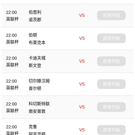
伯恩利
22:00
VS
即将开始
英联杯
诺茨郡
伯顿
22:00
VS
即将开始
英联杯
布莱克本
卡迪夫城
22:00
VS
即将开始
英联杯
斯文登
切尔滕汉姆
22:00
VS
即将开始
英联杯
查尔顿
科切斯特联
22:00
VS
即将开始
英联杯
南安普敦
克鲁
22:00
VS
即将开始
英联杯
阿克灵顿