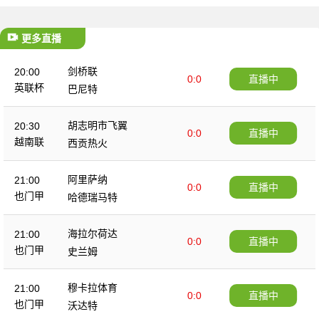
更多直播
剑桥联
20:00
0:0
直播中
英联杯
巴尼特
胡志明市飞翼
20:30
0:0
直播中
越南联
西贡热火
阿里萨纳
21:00
0:0
直播中
也门甲
哈德瑞马特
海拉尔荷达
21:00
0:0
直播中
也门甲
史兰姆
穆卡拉体育
21:00
0:0
直播中
也门甲
沃达特