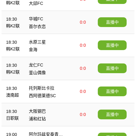
韩K2联
大邱FC
华城FC
18:30
0:0
直播中
韩K2联
首尔衣恋
水原三星
18:30
0:0
直播中
韩K2联
金海
龙仁FC
18:30
0:0
直播中
韩K2联
釜山偶像
托列斯比卡拉
18:30
0:0
直播中
澳南超
西阿德莱德SC
大阪钢巴
18:30
0:0
直播中
日职联
浦和红钻
阿尔玛兹安泰青年
19:00