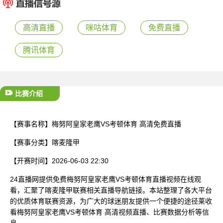
已结束
高清直播
咪咕体育
免费直播
腾讯体育
比赛介绍
【赛事名称】
梅努阿皇家老鹰VS考顿体育 高清免费直播
【赛事分类】
喀麦隆甲
【开赛时间】
2026-06-03 22:30
24直播网提供免费梅努阿皇家老鹰VS考顿体育直播视频在线观
看，汇聚了喀麦隆甲联赛相关直播导航链接。本站整理了各大平台
的优质体育联赛资源，为广大的球迷朋友提供一个便捷的途径莱收
看梅努阿皇家老鹰VS考顿体育 高清视频直播、比赛数据分析等信
息。