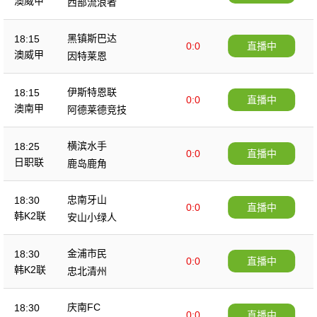
澳威甲
西部流浪者
黑镇斯巴达
18:15
0:0
直播中
澳威甲
因特莱恩
伊斯特恩联
18:15
0:0
直播中
澳南甲
阿德莱德竞技
横滨水手
18:25
0:0
直播中
日职联
鹿岛鹿角
忠南牙山
18:30
0:0
直播中
韩K2联
安山小绿人
金浦市民
18:30
0:0
直播中
韩K2联
忠北清州
庆南FC
18:30
0:0
直播中