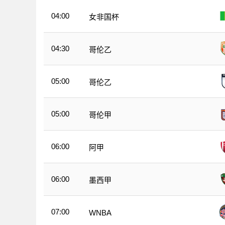
04:00
女非国杯
04:30
哥伦乙
05:00
哥伦乙
05:00
哥伦甲
06:00
阿甲
06:00
墨西甲
07:00
WNBA