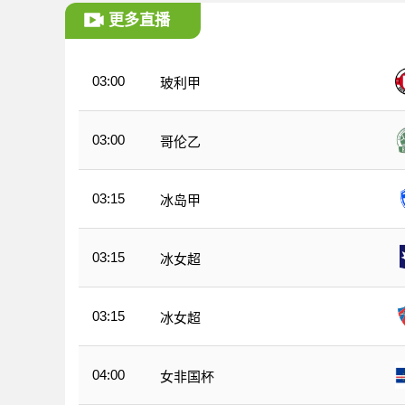
更多直播
03:00
玻利甲
03:00
哥伦乙
03:15
冰岛甲
03:15
冰女超
03:15
冰女超
04:00
女非国杯