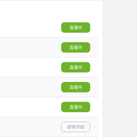
直播中
直播中
直播中
直播中
直播中
即将开始