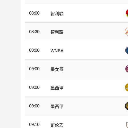
08:00
智利联
08:30
智利联
09:00
WNBA
09:00
墨女篮
09:00
墨西甲
09:00
墨西甲
09:10
哥伦乙