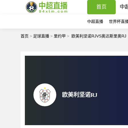
首页
中
中超直播
世界杯直
首页
>
足球直播
>
里约甲
>
欧美利坚诺RJVS奥达斯里奥RJ
欧美利坚诺RJ