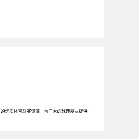
台的优质体育联赛资源，为广大的球迷朋友提供一