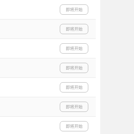
即将开始
即将开始
即将开始
即将开始
即将开始
即将开始
即将开始