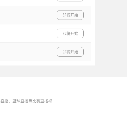
即将开始
即将开始
即将开始
A直播、篮球直播等比赛直播视