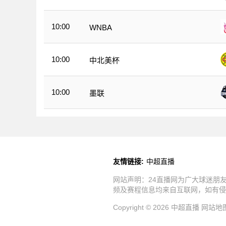
10:00
WNBA
10:00
中北美杯
10:00
墨联
友情链接:
中超直播
网站声明：24直播网为广大球迷朋
频及赛程信息均来自互联网，如有侵
Copyright © 2026 中超直播
网站地