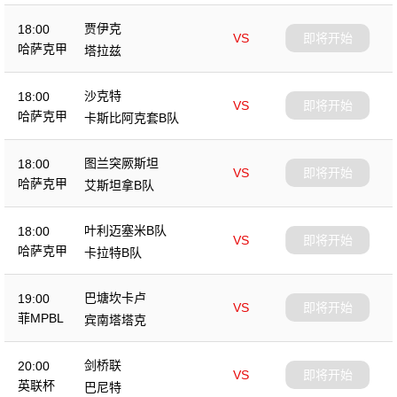
贾伊克
18:00
VS
即将开始
哈萨克甲
塔拉兹
沙克特
18:00
VS
即将开始
哈萨克甲
卡斯比阿克套B队
图兰突厥斯坦
18:00
VS
即将开始
哈萨克甲
艾斯坦拿B队
叶利迈塞米B队
18:00
VS
即将开始
哈萨克甲
卡拉特B队
巴塘坎卡卢
19:00
VS
即将开始
菲MPBL
宾南塔塔克
剑桥联
20:00
VS
即将开始
英联杯
巴尼特