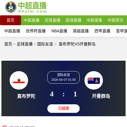
首页
中超直播
足球直播
篮球直播
中超录像
中超资讯
中超直播
世界杯直播
NBA直播
英超直播
西甲直播
意甲
首页
>
足球直播
>
国际友谊
>
直布罗陀VS开曼群岛
国际友谊
2026-06-07 01:00
4
:
1
直布罗陀
开曼