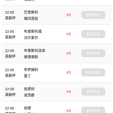
巴恩斯利
22:00
VS
即将开始
英联杯
维冈竞技
布里斯托城
22:00
VS
即将开始
英联杯
沃尔索尔
布里斯托流浪
22:00
VS
即将开始
英联杯
彼得堡联
布罗姆利
22:00
VS
即将开始
英联杯
雷丁
伯恩利
22:00
VS
即将开始
英联杯
诺茨郡
伯顿
22:00
VS
即将开始