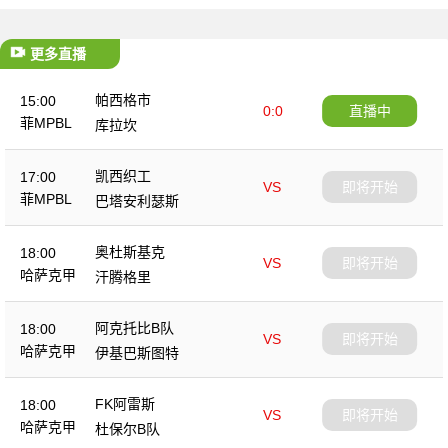
更多直播
帕西格市
15:00
0:0
直播中
菲MPBL
库拉坎
凯西织工
17:00
VS
即将开始
菲MPBL
巴塔安利瑟斯
奥杜斯基克
18:00
VS
即将开始
哈萨克甲
汗腾格里
阿克托比B队
18:00
VS
即将开始
哈萨克甲
伊基巴斯图特
FK阿雷斯
18:00
VS
即将开始
哈萨克甲
杜保尔B队