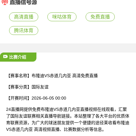
已结束
高清直播
咪咕体育
免费直播
腾讯体育
比赛介绍
【赛事名称】
布隆迪VS赤道几内亚 高清免费直播
【赛事分类】
国际友谊
【开赛时间】
2026-06-05 00:00
24直播网提供免费布隆迪VS赤道几内亚直播视频在线观看，汇聚
了国际友谊联赛相关直播导航链接。本站整理了各大平台的优质体
育联赛资源，为广大的球迷朋友提供一个便捷的途径莱收看布隆迪
VS赤道几内亚 高清视频直播、比赛数据分析等信息。