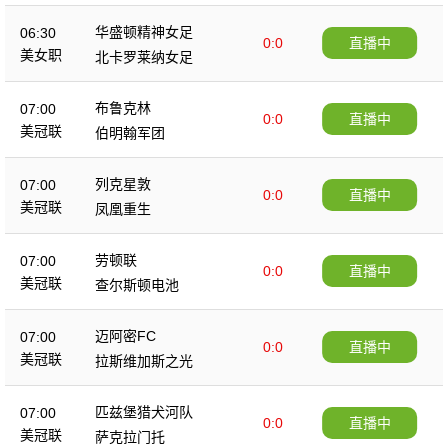
华盛顿精神女足
06:30
0:0
直播中
美女职
北卡罗莱纳女足
布鲁克林
07:00
0:0
直播中
美冠联
伯明翰军团
列克星敦
07:00
0:0
直播中
美冠联
凤凰重生
劳顿联
07:00
0:0
直播中
美冠联
查尔斯顿电池
迈阿密FC
07:00
0:0
直播中
美冠联
拉斯维加斯之光
匹兹堡猎犬河队
07:00
0:0
直播中
美冠联
萨克拉门托