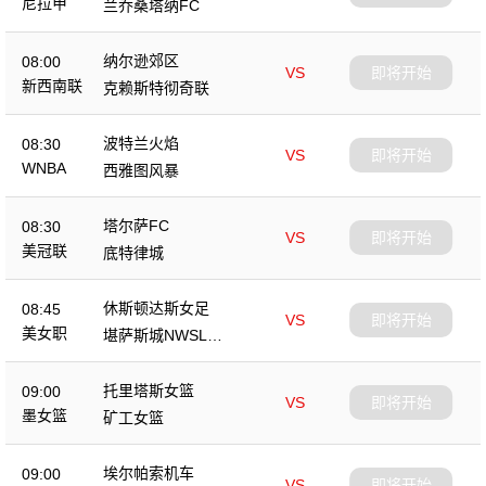
尼拉甲
兰乔桑塔纳FC
纳尔逊郊区
08:00
VS
即将开始
新西南联
克赖斯特彻奇联
波特兰火焰
08:30
VS
即将开始
WNBA
西雅图风暴
塔尔萨FC
08:30
VS
即将开始
美冠联
底特律城
休斯顿达斯女足
08:45
VS
即将开始
美女职
堪萨斯城NWSL女
足
托里塔斯女篮
09:00
VS
即将开始
墨女篮
矿工女篮
埃尔帕索机车
09:00
VS
即将开始