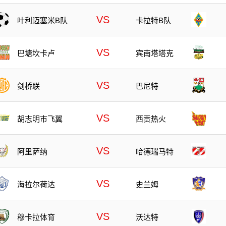
VS
叶利迈塞米B队
卡拉特B队
VS
巴塘坎卡卢
宾南塔塔克
VS
剑桥联
巴尼特
VS
胡志明市飞翼
西贡热火
VS
阿里萨纳
哈德瑞马特
VS
海拉尔荷达
史兰姆
VS
沃达特
穆卡拉体育