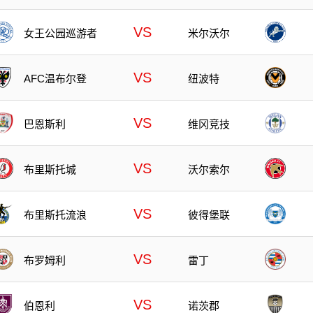
VS
女王公园巡游者
米尔沃尔
VS
AFC温布尔登
纽波特
VS
巴恩斯利
维冈竞技
VS
布里斯托城
沃尔索尔
VS
布里斯托流浪
彼得堡联
VS
布罗姆利
雷丁
VS
伯恩利
诺茨郡