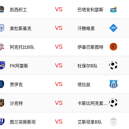
VS
凯西织工
巴塔安利瑟斯
VS
奥杜斯基克
汗腾格里
VS
阿克托比B队
伊基巴斯图特
VS
FK阿雷斯
杜保尔B队
VS
贾伊克
塔拉兹
VS
沙克特
卡斯比阿克套B
队
VS
图兰突厥斯坦
艾斯坦拿B队