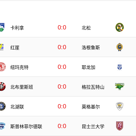
0:0
卡利拿
北松
0:0
红崖
洛根鲁斯
0:0
纽玛克特
耶龙加
0:0
北布里斯班
格拉瓦特山
0:0
北湖联
莫格基尔
0:0
斯普林菲尔德联
昆士兰大学