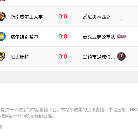
0:0
新南威尔士大学
悉尼奥林匹克
0:0
达尔维奇希尔
麦克亚瑟公羊队
0:0
思比瑞特
黑镇市足球俱乐
部
友提供一个稳定的中超直播平台，本站所收集的足球直播、中超直播、NB
权请第一时间联系我们处理。
图