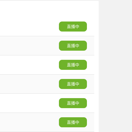
直播中
直播中
直播中
直播中
直播中
直播中