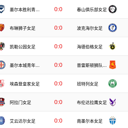
0:0
墨尔本胜利青年
春山俱乐部女足
女足
0:0
布琳狮子女足
波克海尔女足
0:0
凯勒公园女足
海德伯格女足
0:0
墨尔本城青年女
普雷斯顿狮队女
足
足
0:0
埃森登皇家女足
班特列女足
0:0
阿拉门女足
布伦达拉鹰女足
0:0
艾云达尔女足
南墨尔本女足