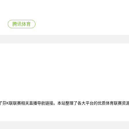
腾讯体育
汇聚了芬K联联赛相关直播导航链接。本站整理了各大平台的优质体育联赛