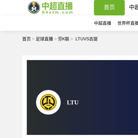
首页
中
中超直播
世界杯直
首页
>
足球直播
>
芬K联
>
LTUVS吉提
LTU