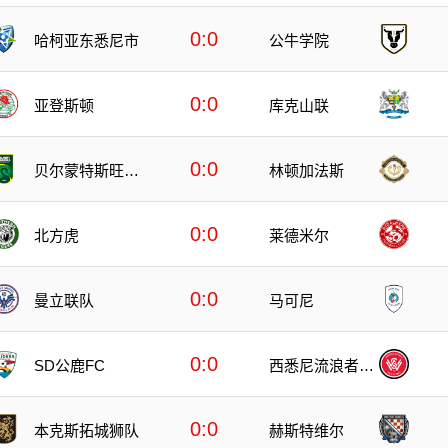
0:0
哈柯亚东悉尼市
公牛学院
0:0
亚登斯顿
库克山联
0:0
贝尔蒙特斯旺西
林顿加法斯
SC
0:0
北方虎
莱德米尔
0:0
曼立联队
马可尼
0:0
SD公鹿FC
西悉尼流浪者青
年队
0:0
本克斯拓城狮队
赫斯特维尔