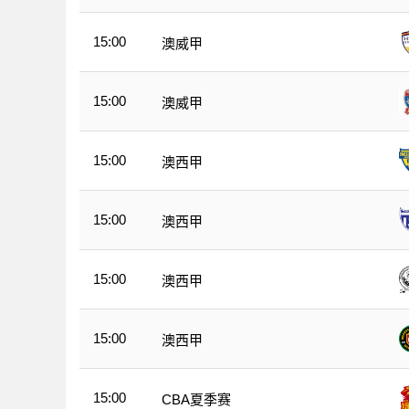
15:00
澳威甲
15:00
澳威甲
15:00
澳西甲
15:00
澳西甲
15:00
澳西甲
15:00
澳西甲
15:00
CBA夏季赛