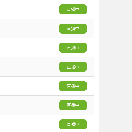
直播中
直播中
直播中
直播中
直播中
直播中
直播中