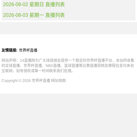
2026-08-02 星期日 直播列表
2026-08-03 星期一 直播列表
友情链接:
世界杯直播
网站声明：24直播网为广大球迷朋友提供一个稳定的世界杯直播平台，本站所收集
的足球直播、世界杯直播、NBA直播、篮球直播等比赛直播视频及赛程信息均来自
互联网，如有侵权请第一时间联系我们处理。
Copyright © 2026 世界杯直播
网站地图