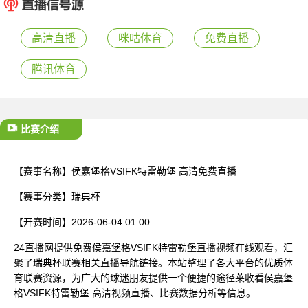
已结束
高清直播
咪咕体育
免费直播
腾讯体育
比赛介绍
【赛事名称】
侯嘉堡格VSIFK特雷勒堡 高清免费直播
【赛事分类】
瑞典杯
【开赛时间】
2026-06-04 01:00
24直播网提供免费侯嘉堡格VSIFK特雷勒堡直播视频在线观看，汇
聚了瑞典杯联赛相关直播导航链接。本站整理了各大平台的优质体
育联赛资源，为广大的球迷朋友提供一个便捷的途径莱收看侯嘉堡
格VSIFK特雷勒堡 高清视频直播、比赛数据分析等信息。