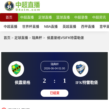
首页
中超直播
足球直播
篮球直播
中超录像
中超资讯
中超直播
世界杯直播
NBA直播
英超直播
西甲直播
意甲
首页
>
足球直播
>
瑞典杯
>
侯嘉堡格VSIFK特雷勒堡
瑞典杯
2026-06-04 01:00
2
:
1
侯嘉堡格
IFK特