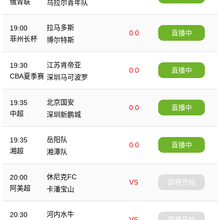
队
俄青联
乌拉尔青年队
拉马多斯
19:00
0:0
直播中
菲州长杯
博尔特斯
江苏肯帝亚
19:30
0:0
直播中
CBA夏季赛
深圳马可波罗
北京国安
19:35
0:0
直播中
中超
深圳新鹏城
岳阳队
19:35
0:0
直播中
湘超
湘潭队
休尼克FC
20:00
VS
即将开始
阿美超
卡潘宝山
河内水牛
20:30
VS
即将开始