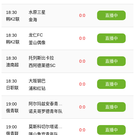
水原三星
18:30
0:0
直播中
韩K2联
金海
龙仁FC
18:30
0:0
直播中
韩K2联
釜山偶像
托列斯比卡拉
18:30
0:0
直播中
澳南超
西阿德莱德SC
大阪钢巴
18:30
0:0
直播中
日职联
浦和红钻
阿尔玛兹安泰青年
19:00
0:0
直播中
队
俄青联
诺夫哥罗德青年队
莫斯科切尔塔诺沃
19:00
0:0
直播中
青年队
俄青联
喀山鲁宾青年队