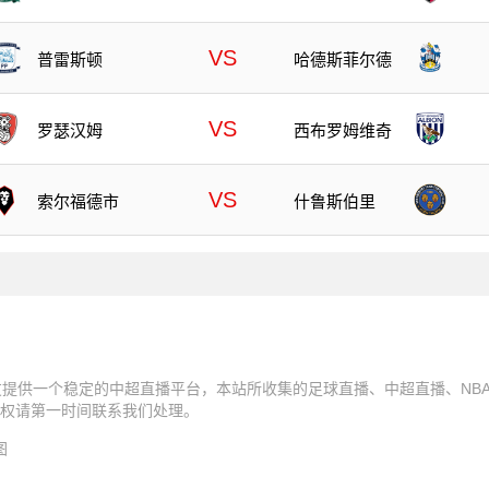
VS
普雷斯顿
哈德斯菲尔德
VS
罗瑟汉姆
西布罗姆维奇
VS
索尔福德市
什鲁斯伯里
友提供一个稳定的中超直播平台，本站所收集的足球直播、中超直播、NB
权请第一时间联系我们处理。
图