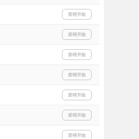
即将开始
即将开始
即将开始
即将开始
即将开始
即将开始
即将开始