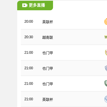
更多直播
20:00
英联杯
20:30
越南联
21:00
也门甲
21:00
也门甲
21:00
也门甲
21:00
英联杯