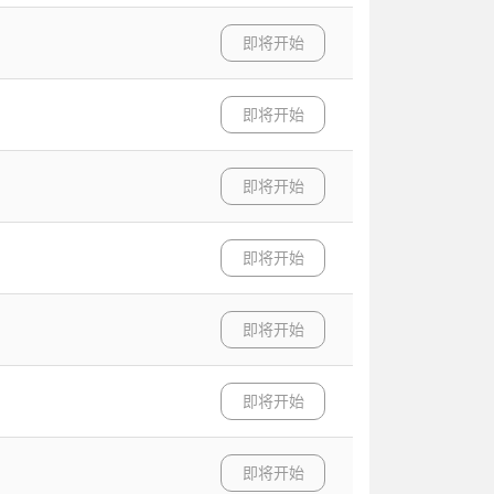
即将开始
即将开始
即将开始
即将开始
即将开始
即将开始
即将开始