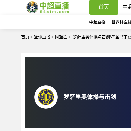
首页
中
中超直播
世界杯直
首页
>
篮球直播
>
阿篮乙
>
罗萨里奥体操与击剑VS圣马丁
罗萨里奥体操与击剑