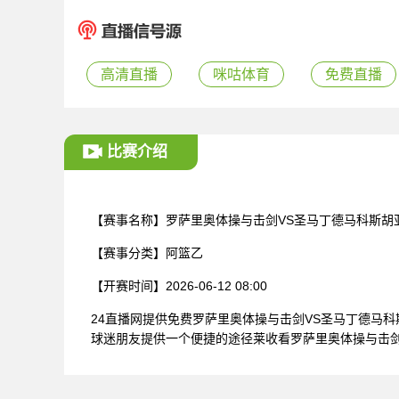
高清直播
咪咕体育
免费直播
比赛介绍
【赛事名称】
罗萨里奥体操与击剑VS圣马丁德马科斯胡
【赛事分类】
阿篮乙
【开赛时间】
2026-06-12 08:00
24直播网提供免费罗萨里奥体操与击剑VS圣马丁德马
球迷朋友提供一个便捷的途径莱收看罗萨里奥体操与击剑