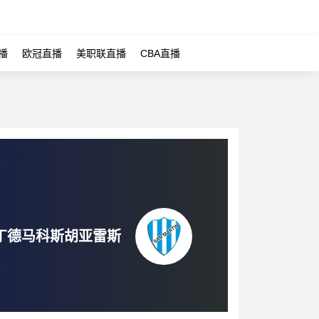
播
欧冠直播
美职联直播
CBA直播
丁德马科斯胡亚雷斯