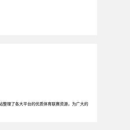
本站整理了各大平台的优质体育联赛资源，为广大的